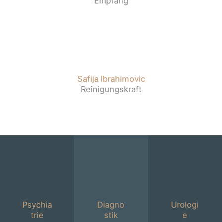
Empfang
Safija Ibrahimovic
Reinigungskraft
Psychia
Diagno
Urologi
trie
stik
e