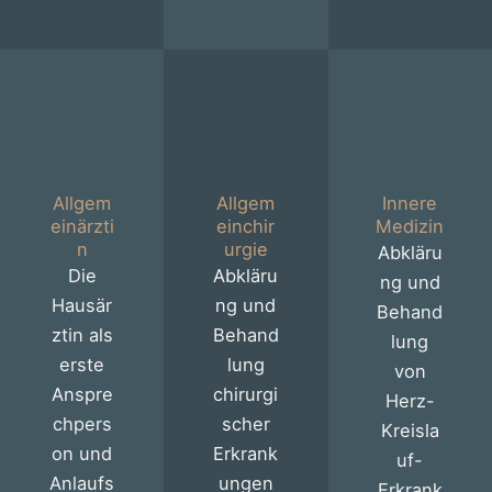
Allgem
Allgem
Innere
einärzti
einchir
Medizin
n
urgie
Abkläru
Die
Abkläru
ng und
Hausär
ng und
Behand
ztin als
Behand
lung
erste
lung
von
Anspre
chirurgi
Herz-
chpers
scher
Kreisla
on und
Erkrank
uf-
Anlaufs
ungen
Erkrank