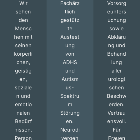
Wir
Fachärz
Vorsorg
sehen
tlich
eunters
den
gestütz
uchung
Mensc
te
sowie
hen mit
Austest
Abkläru
seinen
ung
ng und
körperli
von
Behand
chen,
ADHS
lung
geistig
und
aller
en,
Autism
urologi
soziale
us-
schen
n und
Spektru
Beschw
emotio
m
erden.
nalen
Störung
Vertrau
Bedürf
en.
ensvoll.
nissen.
Neurodi
Für
Person
vergen
Frauen