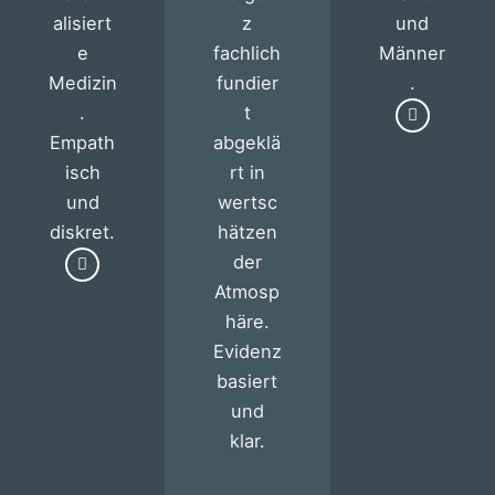
alisiert
z
und
e
fachlich
Männer
Medizin
fundier
.
.
t
Empath
abgeklä
isch
rt in
und
wertsc
diskret.
hätzen
der
Atmosp
häre.
Evidenz
basiert
und
klar.