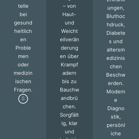
telle
– von
ungen,
bei
Haut-
Bluthoc
gesund
und
hdruck,
heitlich
Weicht
Diabete
en
eilverän
s und
Proble
derung
altersm
men
en über
edizinis
oder
Krampf
chen
medizin
adern
Beschw
ischen
bis zu
erden.
Fragen.
Bauchw
Modern
andbrü
e
chen.
Diagno
Sorgfält
stik,
ig, klar
persönl
und
iche