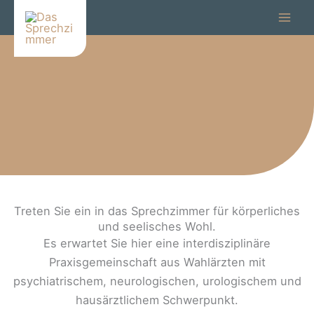
Zum
Inhalt
springen
Ausgesproch
Treten Sie ein in das Sprechzimmer für körperliches
en
und seelisches Wohl.
gut
Es erwartet Sie hier eine interdisziplinäre
behandelt!
Praxisgemeinschaft aus Wahlärzten mit
psychiatrischem, neurologischen, urologischem und
hausärztlichem Schwerpunkt.